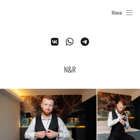
Меню
N&R