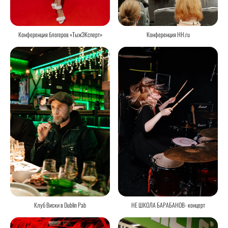
Конференция HH.ru
Конференция блогеров «ТыжЭКсперт»
Клуб Виски в Dublin Pab
НЕ ШКОЛА БАРАБАНОВ- концерт