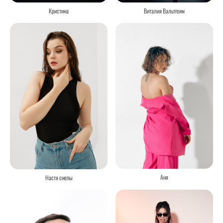
Кристина
Виталия Вальтгеим
Аня
Настя снепы